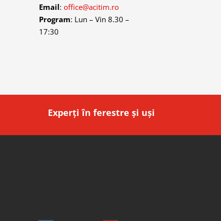
Email
:
office@acitim.ro
Program
: Lun – Vin 8.30 –
17:30
Experți în ferestre și uși