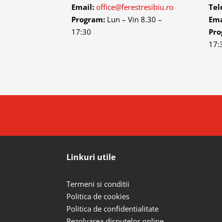
Email:
office@ferestresibiu.ro
Tel
Program:
Lun – Vin 8.30 –
Ema
17:30
Pr
17:
Linkuri utile
Termeni si conditii
Politica de cookies
Politica de confidentialitate
Rezolvarea disputelor online