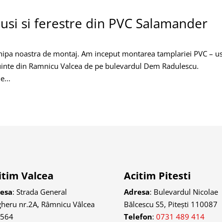
 usi si ferestre din PVC Salamander
echipa noastra de montaj. Am inceput montarea tamplariei PVC – us
cuinte din Ramnicu Valcea de pe bulevardul Dem Radulescu.
e...
itim Valcea
Acitim Pitesti
esa
: Strada General
Adresa
:
Bulevardul Nicolae
heru nr.2A, Râmnicu Vâlcea
Bălcescu S5, Pitești 110087
0564
Telefon
:
0731 489 414