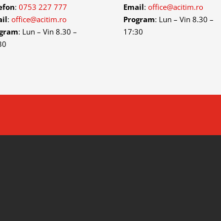
efon
:
0753 227 777
Email
:
office@acitim.ro
il
:
office@acitim.ro
Program
: Lun – Vin 8.30 –
ogram
: Lun – Vin 8.30 –
17:30
30