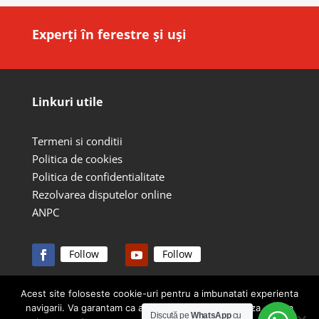
Experți în ferestre și uși
Linkuri utile
Termeni si conditii
Politica de cookies
Politica de confidentialitate
Rezolvarea disputelor online
ANPC
Follow
Follow
Acest site foloseste cookie-uri pentru a imbunatati experienta
navigarii. Va garantam ca acest lucru nu va afecteaza, dar va
Design by
webDESIGNoffice
Discută pe
WhatsApp
cu